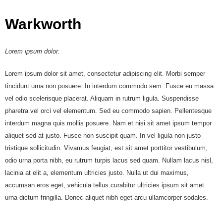
Warkworth
Lorem ipsum dolor.
Lorem ipsum dolor sit amet, consectetur adipiscing elit. Morbi semper
tincidunt urna non posuere. In interdum commodo sem. Fusce eu massa
vel odio scelerisque placerat. Aliquam in rutrum ligula. Suspendisse
pharetra vel orci vel elementum. Sed eu commodo sapien. Pellentesque
interdum magna quis mollis posuere. Nam et nisi sit amet ipsum tempor
aliquet sed at justo. Fusce non suscipit quam. In vel ligula non justo
tristique sollicitudin. Vivamus feugiat, est sit amet porttitor vestibulum,
odio urna porta nibh, eu rutrum turpis lacus sed quam. Nullam lacus nisl,
lacinia at elit a, elementum ultricies justo. Nulla ut dui maximus,
accumsan eros eget, vehicula tellus curabitur ultricies ipsum sit amet
urna dictum fringilla. Donec aliquet nibh eget arcu ullamcorper sodales.