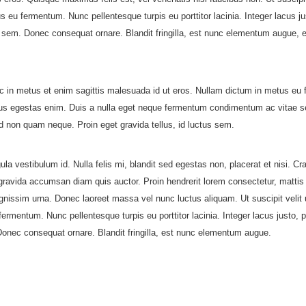
s eu fermentum. Nunc pellentesque turpis eu porttitor lacinia. Integer lacus
sem. Donec consequat ornare. Blandit fringilla, est nunc elementum augue, 
c in metus et enim sagittis malesuada id ut eros. Nullam dictum in metus eu f
us egestas enim. Duis a nulla eget neque fermentum condimentum ac vitae sem
non quam neque. Proin eget gravida tellus, id luctus sem.
la vestibulum id. Nulla felis mi, blandit sed egestas non, placerat et nisi. Cr
r gravida accumsan diam quis auctor. Proin hendrerit lorem consectetur, mattis 
a dignissim urna. Donec laoreet massa vel nunc luctus aliquam. Ut suscipit ve
fermentum. Nunc pellentesque turpis eu porttitor lacinia. Integer lacus just
nec consequat ornare. Blandit fringilla, est nunc elementum augue.