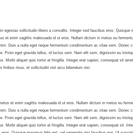
egestas sollicitudin libero a convallis. Integer sed faucibus eros. Quisque m
us et enim sagittis malesuada id ut eros. Nullam dictum in metus eu fermentum.
nim. Duis a nulla eget neque fermentum condimentum ac vitae sem. Donec con
roin eget gravida tellus, id luctus sem. Nam elit sem, dignissim eu tristique 
Morbi aliquet quis tortor at fringilla. Integer erat sapien, consequat sit amet 
i finibus risus, et sollicitudin nisl arcu bibendum nisi.
metus et enim sagittis malesuada id ut eros. Nullam dictum in metus eu ferment
nim. Duis a nulla eget neque fermentum condimentum ac vitae sem. Donec con
roin eget gravida tellus, id luctus sem. Nam elit sem, dignissim eu tristique 
. Morbi aliquet quis tortor at fringilla. Integer erat sapien, consequat sit.
bus eros. Quisque maximus felis est, vel venenatis nisi faucibus non. Ut susci