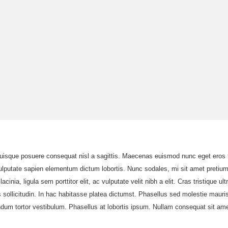
 Quisque posuere consequat nisl a sagittis. Maecenas euismod nunc eget eros 
i vulputate sapien elementum dictum lobortis. Nunc sodales, mi sit amet pretium
cinia, ligula sem porttitor elit, ac vulputate velit nibh a elit. Cras tristique u
ttis sollicitudin. In hac habitasse platea dictumst. Phasellus sed molestie ma
endum tortor vestibulum. Phasellus at lobortis ipsum. Nullam consequat sit 