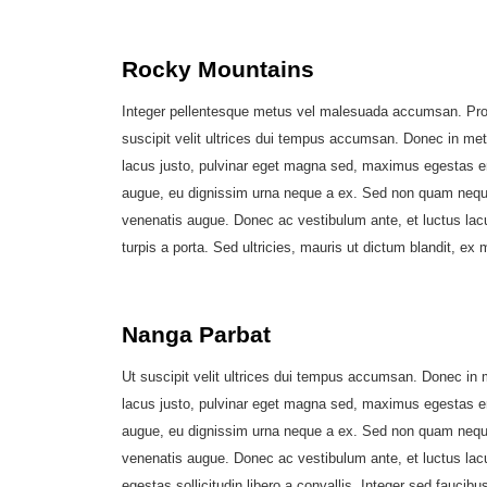
Rocky Mountains
Integer pellentesque metus vel malesuada accumsan. Proin 
suscipit velit ultrices dui tempus accumsan. Donec in met
lacus justo, pulvinar eget magna sed, maximus egestas e
augue, eu dignissim urna neque a ex. Sed non quam neque. P
venenatis augue. Donec ac vestibulum ante, et luctus lacus. 
turpis a porta. Sed ultricies, mauris ut dictum blandit, ex m
Nanga Parbat
Ut suscipit velit ultrices dui tempus accumsan. Donec in 
lacus justo, pulvinar eget magna sed, maximus egestas e
augue, eu dignissim urna neque a ex. Sed non quam neque. P
venenatis augue. Donec ac vestibulum ante, et luctus lacus
egestas sollicitudin libero a convallis. Integer sed fauci