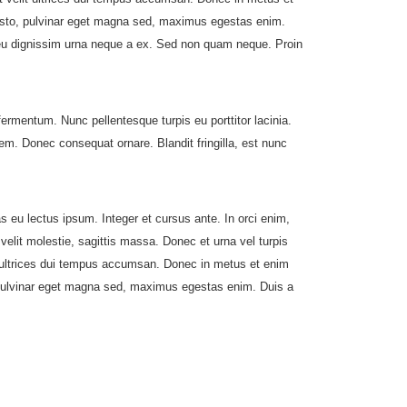
 justo, pulvinar eget magna sed, maximus egestas enim.
eu dignissim urna neque a ex. Sed non quam neque. Proin
ermentum. Nunc pellentesque turpis eu porttitor lacinia.
. Donec consequat ornare. Blandit fringilla, est nunc
as eu lectus ipsum. Integer et cursus ante. In orci enim,
velit molestie, sagittis massa. Donec et urna vel turpis
lit ultrices dui tempus accumsan. Donec in metus et enim
o, pulvinar eget magna sed, maximus egestas enim. Duis a