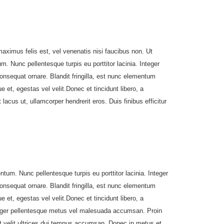
aximus felis est, vel venenatis nisi faucibus non. Ut
 Nunc pellentesque turpis eu porttitor lacinia. Integer
sequat ornare. Blandit fringilla, est nunc elementum
et, egestas vel velit.Donec et tincidunt libero, a
lacus ut, ullamcorper hendrerit eros. Duis finibus efficitur
um. Nunc pellentesque turpis eu porttitor lacinia. Integer
sequat ornare. Blandit fringilla, est nunc elementum
et, egestas vel velit.Donec et tincidunt libero, a
 Integer pellentesque metus vel malesuada accumsan. Proin
pit velit ultrices dui tempus accumsan. Donec in metus et